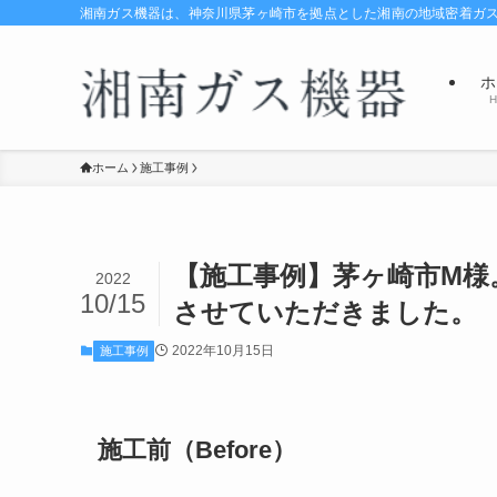
湘南ガス機器は、神奈川県茅ヶ崎市を拠点とした湘南の地域密着ガ
ホ
H
ホーム
施工事例
【施工事例】茅ヶ崎市M様
2022
10/15
させていただきました。
2022年10月15日
施工事例
施工前（Before）