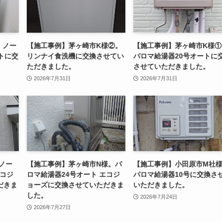
。ノー
【施工事例】茅ヶ崎市K様②。
【施工事例】茅ヶ崎市K様①
トに交
リンナイ食洗機に交換させてい
パロマ給湯器20号オートに
。
ただきました。
させていただきました。
2026年7月31日
2026年7月31日
ノー
【施工事例】茅ヶ崎市N様。パ
【施工事例】小田原市M社
エコジ
ロマ給湯器24号オート エコジ
パロマ給湯器10号に交換さ
だきま
ョーズに交換させていただきま
いただきました。
した。
2026年7月24日
2026年7月27日