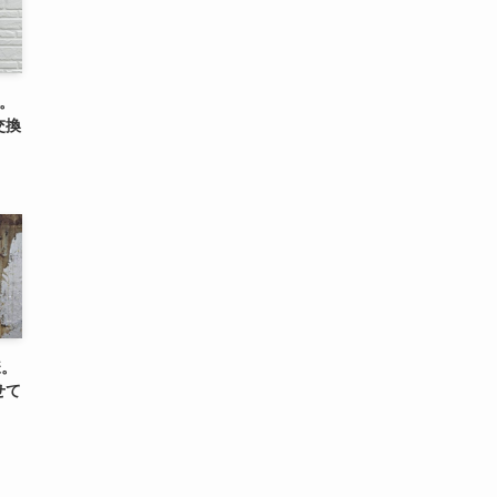
。
交換
様。
せて