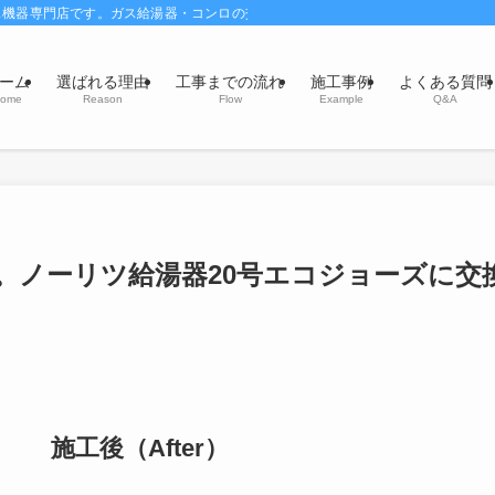
ス機器専門店です。ガス給湯器・コンロの交換・風呂釜交換修理はお任せください
ーム
選ばれる理由
工事までの流れ
施工事例
よくある質問
ome
Reason
Flow
Example
Q&A
。ノーリツ給湯器20号エコジョーズに交
施工後（After）