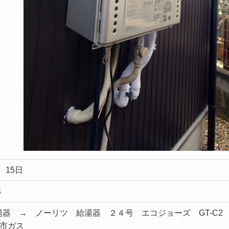
 15日
邸
器 → ノーリツ 給湯器 ２４号 エコジョーズ GT-C2
都市ガス