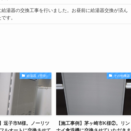
に給湯器の交換工事を行いました。お昼前に給湯器交換が済ん
たです。
給湯器（壁掛）
その他機器
】逗子市M様。ノーリツ
【施工事例】茅ヶ崎市K様②。リン
号フルオートに交換させて
ナイ食洗機に交換させていただきま