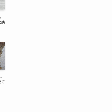
。
交換
様。
せて