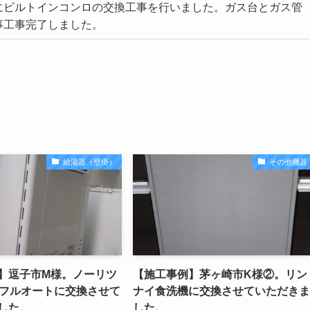
にビルトインコンロの交換工事を行いました。ガス台とガス管
事工事完了しました。
給湯器（壁掛）
その他機器
】逗子市M様。ノーリツ
【施工事例】茅ヶ崎市K様②。リン
号フルオートに交換させて
ナイ食洗機に交換させていただきま
した。
した。