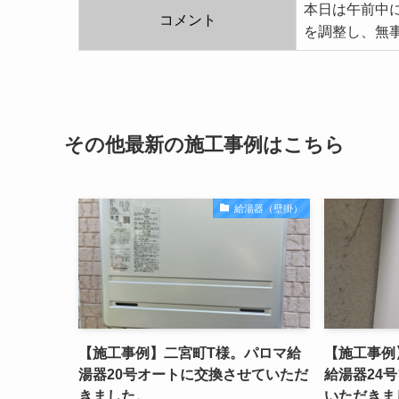
本日は午前中
コメント
を調整し、無
その他最新の施工事例はこちら
給湯器（壁掛）
【施工事例】二宮町T様。パロマ給
【施工事例
湯器20号オートに交換させていただ
給湯器24
きました。
いただきま