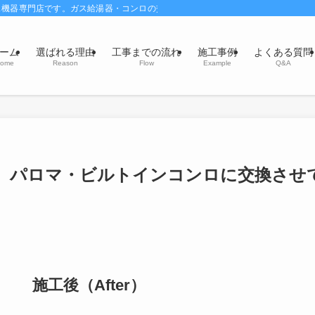
ス機器専門店です。ガス給湯器・コンロの交換・風呂釜交換修理はお任せください
ーム
選ばれる理由
工事までの流れ
施工事例
よくある質問
ome
Reason
Flow
Example
Q&A
。パロマ・ビルトインコンロに交換させ
施工後（After）