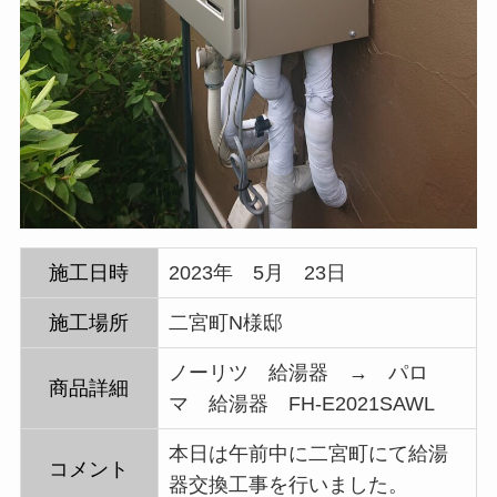
施工日時
2023年 5月 23日
施工場所
二宮町N様邸
ノーリツ 給湯器 → パロ
商品詳細
マ 給湯器 FH-E2021SAWL
本日は午前中に二宮町にて給湯
コメント
器交換工事を行いました。