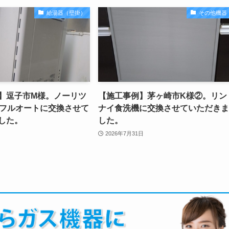
給湯器（壁掛）
その他機器
】逗子市M様。ノーリツ
【施工事例】茅ヶ崎市K様②。リン
号フルオートに交換させて
ナイ食洗機に交換させていただきま
した。
した。
2026年7月31日