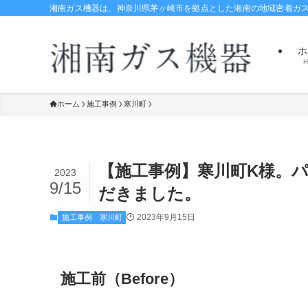
湘南ガス機器は、神奈川県茅ヶ崎市を拠点とした湘南の地域密着ガ
ホ
H
ホーム
施工事例
寒川町
【施工事例】寒川町K様。パ
2023
9/15
だきました。
2023年9月15日
施工事例
寒川町
施工前（Before）