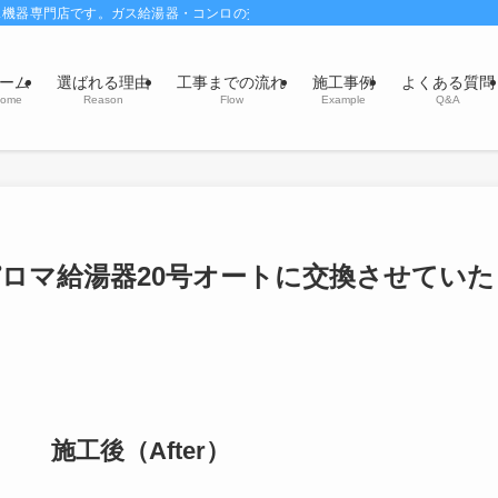
ス機器専門店です。ガス給湯器・コンロの交換・風呂釜交換修理はお任せください
ーム
選ばれる理由
工事までの流れ
施工事例
よくある質問
ome
Reason
Flow
Example
Q&A
ロマ給湯器20号オートに交換させていた
施工後（After）