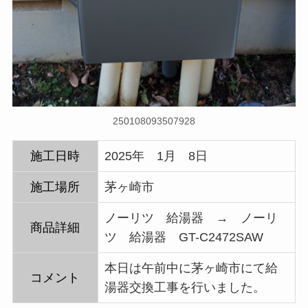
250108093507928
施工日時
2025年 1月 8日
施工場所
茅ヶ崎市
ノーリツ 給湯器 → ノーリ
商品詳細
ツ 給湯器 GT-C2472SAW
本日は午前中に茅ヶ崎市にて給
コメント
湯器交換工事を行いました。