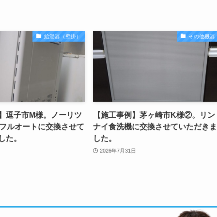
給湯器（壁掛）
その他機器
】逗子市M様。ノーリツ
【施工事例】茅ヶ崎市K様②。リン
号フルオートに交換させて
ナイ食洗機に交換させていただきま
した。
した。
2026年7月31日