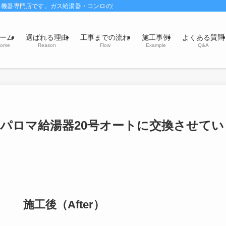
ス機器専門店です。ガス給湯器・コンロの交換・風呂釜交換修理はお任せください
ーム
選ばれる理由
工事までの流れ
施工事例
よくある質問
ome
Reason
Flow
Example
Q&A
パロマ給湯器20号オートに交換させてい
施工後（After）