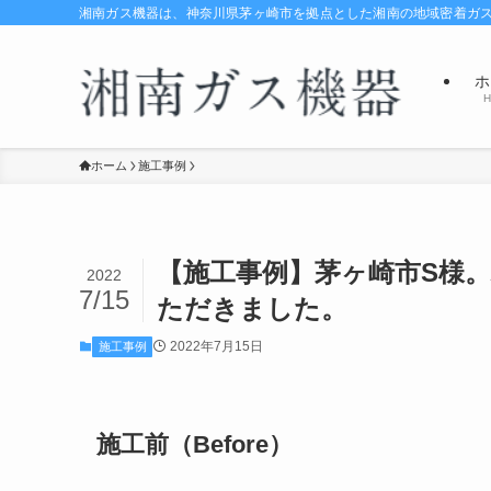
湘南ガス機器は、神奈川県茅ヶ崎市を拠点とした湘南の地域密着ガ
ホ
H
ホーム
施工事例
【施工事例】茅ヶ崎市S様。
2022
7/15
ただきました。
2022年7月15日
施工事例
施工前（Before）