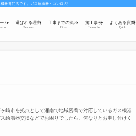
ス機器専門店です。ガス給湯器・コンロの交換・風呂釜交換修理はお任せください
ーム
選ばれる理由
工事までの流れ
施工事例
よくある質問
ome
Reason
Flow
Example
Q&A
茅ヶ崎市を拠点として湘南で地域密着で対応しているガス機器
ガス給湯器交換などでお困りでしたら、何なりとお申し付けく