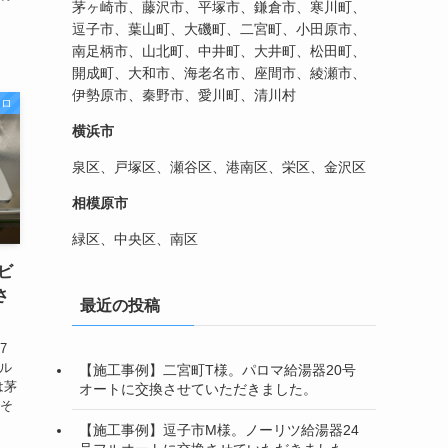
茅ヶ崎市、藤沢市、平塚市、鎌倉市、寒川町、
ら
逗子市、葉山町、大磯町、二宮町、小田原市、
南足柄市、山北町、中井町、大井町、松田町、
開成町、大和市、海老名市、座間市、綾瀬市、
伊勢原市、秦野市、愛川町、清川村
ンロ
横浜市
泉区、戸塚区、瀬谷区、港南区、栄区、金沢区
相模原市
緑区、中央区、南区
ビ
さ
最近の投稿
7
ビル
【施工事例】二宮町T様。パロマ給湯器20号
は茅
オートに交換させていただきました。
 そ
【施工事例】逗子市M様。ノーリツ給湯器24