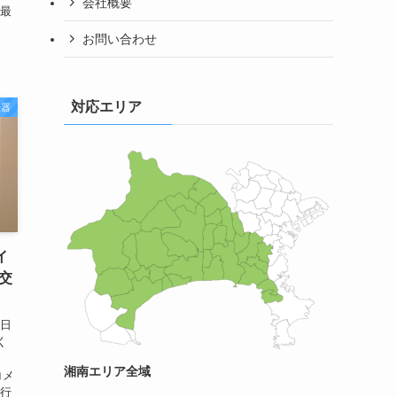
会社概要
他最
お問い合わせ
対応エリア
機器
イ
交
2日
く
湘南エリア全域
コメ
を行