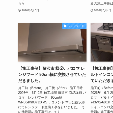
ちら
新の施工事例
2026年6月5日
2026年6月4日
レンジフード
【施工事例】藤沢市I様②。パロマ レ
【施工事例】
ンジフード 90cm幅に交換させていた
ルトインコ
だきました。
ていただき
施工前（Before） 施工後（After） 施工日時
施工前（Befor
2026年 6月 2日 施工場所 藤沢市 商品詳細 パ
2026年 6月
ロマ レンジフード 90cm幅
ロマ ビルトイ
WNBSK908YDXMSIL コメント 本日は藤沢市
743WS-60
にてレンジフード交換工事を行いました。 そ
トインコンロ交
の他最新の施工事例はこちら
最新の施工事