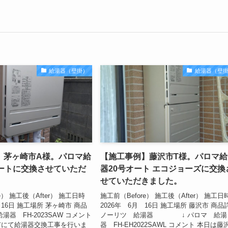
給湯器（壁掛）
給湯器（壁
】茅ヶ崎市A様。パロマ給
【施工事例】藤沢市T様。パロマ給
オートに交換させていただ
器20号オート エコジョーズに交換
せていただきました。
e） 施工後（After） 施工日時
施工前（Before） 施工後（After） 施工日
 16日 施工場所 茅ヶ崎市 商品
2026年 6月 16日 施工場所 藤沢市 商品
湯器 FH-2023SAW コメント
ノーリツ 給湯器 ↓ パロマ 給湯
市にて給湯器交換工事を行いま
器 FH-EH2022SAWL コメント 本日は藤