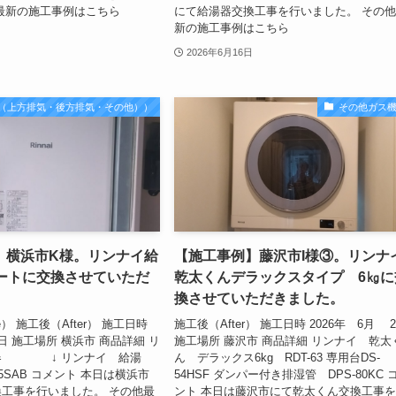
最新の施工事例はこちら
にて給湯器交換工事を行いました。 その
新の施工事例はこちら
2026年6月16日
（上方排気・後方排気・その他））
その他ガス
】横浜市K様。リンナイ給
【施工事例】藤沢市I様③。リンナ
オートに交換させていただ
乾太くんデラックスタイプ 6㎏に
換させていただきました。
e） 施工後（After） 施工日時
施工後（After） 施工日時 2026年 6月 
 4日 施工場所 横浜市 商品詳細 リ
施工場所 藤沢市 商品詳細 リンナイ 乾太
器 ↓ リンナイ 給湯
ん デラックス6kg RDT-63 専用台DS-
05SAB コメント 本日は横浜市
54HSF ダンパー付き排湿管 DPS-80KC 
工事を行いました。 その他最
ント 本日は藤沢市にて乾太くん交換工事