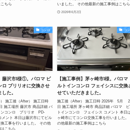
はこちら
いました。 その他最新の施工事例はこち
2026年6月2日
コンロ
コ
藤沢市I様①。パロマ ビ
【施工事例】茅ヶ崎市I様。パロマ 
ンロ ブリリオに交換させ
ルトインコンロ フェイシスに交換
ました。
せていただきました。
e） 施工後（After） 施工日時
施工後（After） 施工日時 2026年 5月 2
 2日 施工場所 藤沢市 商品詳細 パ
日 施工場所 茅ヶ崎市 商品詳細 パロマ 
ンコンロ ブリリオ PD-
トインコンロ フェイシス コメント 本日
CK コメント 本日は藤沢市にてビル
ヶ崎市にてコンロ交換工事を行いました。
換工事を行いました。 その他
の他最新の施工事例はこちら
例はこちら