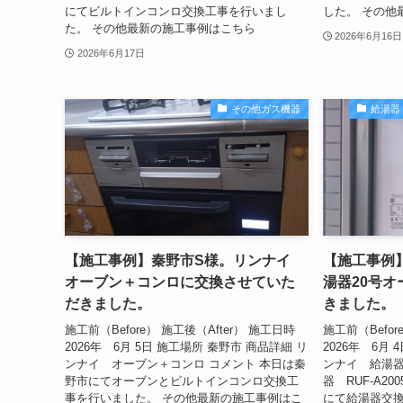
にてビルトインコンロ交換工事を行いまし
した。 その他
た。 その他最新の施工事例はこちら
2026年6月16日
2026年6月17日
その他ガス機器
給湯器
【施工事例】秦野市S様。リンナイ
【施工事例
オーブン＋コンロに交換させていた
湯器20号
だきました。
きました。
施工前（Before） 施工後（After） 施工日時
施工前（Befor
2026年 6月 5日 施工場所 秦野市 商品詳細 リ
2026年 6月
ンナイ オーブン＋コンロ コメント 本日は秦
ンナイ 給湯
野市にてオーブンとビルトインコンロ交換工
器 RUF-A20
事を行いました。 その他最新の施工事例はこ
にて給湯器交換